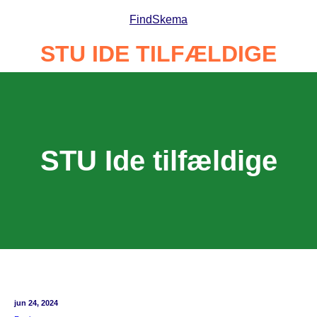
Spring
Find
Skema
til
indhold
STU IDE TILFÆLDIGE
STU Ide tilfældige
jun 24, 2024