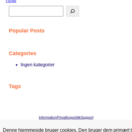
Forrige
S
ø
g
Popular Posts
Categories
Ingen kategorier
Tags
Information
Privatlivspolitik
Support
Denne hjemmeside bruger cookies. Den bruger dem primært ti