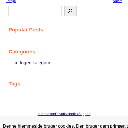
Forrige
Næste
S
ø
g
Popular Posts
Categories
Ingen kategorier
Tags
Information
Privatlivspolitik
Support
Denne hjemmeside bruger cookies. Den bruger dem primært ti