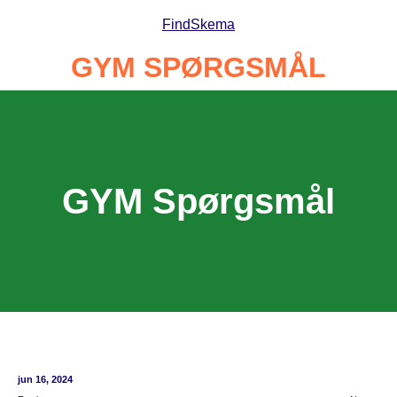
Spring
Find
Skema
til
indhold
GYM SPØRGSMÅL
GYM Spørgsmål
jun 16, 2024