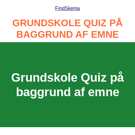
Spring
Find
Skema
til
indhold
GRUNDSKOLE QUIZ PÅ
BAGGRUND AF EMNE
Grundskole Quiz på
baggrund af emne